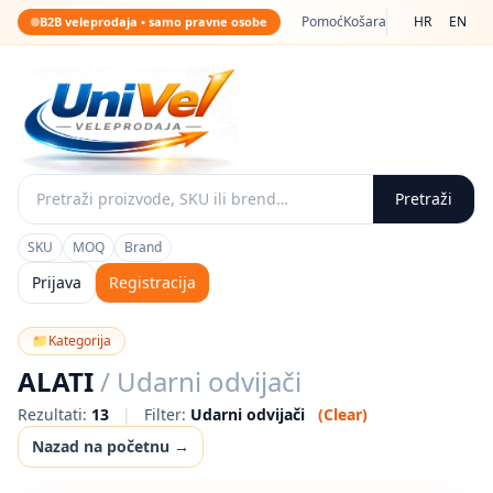
Pomoć
Košara
HR
EN
B2B veleprodaja • samo pravne osobe
Pretraži
SKU
MOQ
Brand
Prijava
Registracija
📁
Kategorija
ALATI
/ Udarni odvijači
Rezultati:
13
|
Filter:
Udarni odvijači
(Clear)
Nazad na početnu →