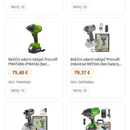
MOQ: 10
MOQ: 10
Bežični udarni odvijač Procraft
Bežični udarni odvijač Procraft
PWA50bb (PWA56) (bez
Industrial IW550A (bez baterije
baterije i punjača)
i punjača)
75,40 €
79,37 €
SKU: PWA50bb
SKU: IW550Abb
MOQ: 10
MOQ: 10