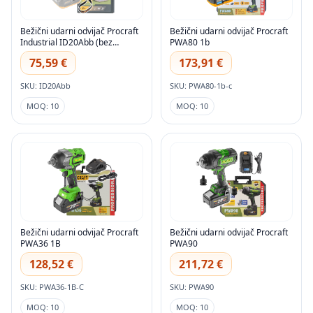
Bežični udarni odvijač Procraft
Bežični udarni odvijač Procraft
Industrial ID20Abb (bez
PWA80 1b
baterije i punjača)
75,59 €
173,91 €
SKU: ID20Abb
SKU: PWA80-1b-c
MOQ: 10
MOQ: 10
Bežični udarni odvijač Procraft
Bežični udarni odvijač Procraft
PWA36 1B
PWA90
128,52 €
211,72 €
SKU: PWA36-1B-C
SKU: PWA90
MOQ: 10
MOQ: 10