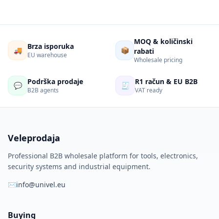
MOQ & količinski
Brza isporuka
🚚
📦
rabati
EU warehouse
Wholesale pricing
Podrška prodaje
R1 račun & EU B2B
💬
🧾
B2B agents
VAT ready
Veleprodaja
Professional B2B wholesale platform for tools, electronics,
security systems and industrial equipment.
✉
info@univel.eu
Buying