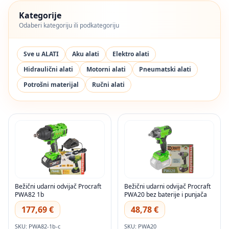
Kategorije
Odaberi kategoriju ili podkategoriju
Sve u ALATI
Aku alati
Elektro alati
Hidraulični alati
Motorni alati
Pneumatski alati
Potrošni materijal
Ručni alati
Bežični udarni odvijač Procraft
Bežični udarni odvijač Procraft
PWA82 1b
PWA20 bez baterije i punjača
177,69 €
48,78 €
SKU: PWA82-1b-c
SKU: PWA20