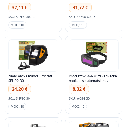
32,11 €
31,77 €
SKU: SPH90-800-C
SKU: SPH90-800-B
MOQ: 10
MOQ: 10
Zavarivačka maska Procraft
Procraft WG94-30 zavarivačke
SPH90-30
naočale s automatskim
zatamnjivanjem
24,20 €
8,32 €
SKU: SHP90-30
SKU: WG94-30
MOQ: 10
MOQ: 10