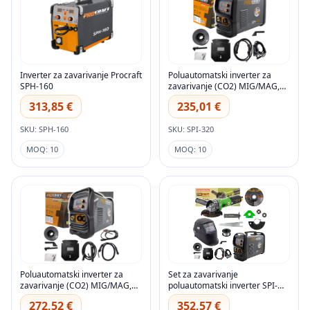
Inverter za zavarivanje Procraft
Poluautomatski inverter za
SPH-160
zavarivanje (CO2) MIG/MAG,
MMA Procraft SPI-320 (20-
313,85 €
235,01 €
160A)
SKU: SPH-160
SKU: SPI-320
MOQ: 10
MOQ: 10
Poluautomatski inverter za
Set za zavarivanje
zavarivanje (CO2) MIG/MAG,
poluautomatski inverter SPI-
MMA Procraft SPI-400 (20-
320 s kutnom brusilicom
272,52 €
352,57 €
200A)
PW2450 + žica FW81 + maska +