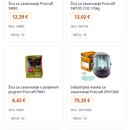
Žica za zavarivanje Procraft
Žica za zavarivanje Procraft
SW85
SW105 CO2 1/5kg
12,29 €
12,02 €
SKU: SW85
SKU: SW105
MOQ: 10
MOQ: 10
Žica za zavarivanje s punjenom
Industrijska maska za
jezgrom Procraft FW81
zavarivanje Procraft SPH1000
6,43 €
75,25 €
SKU: FW81
SKU: SPH1000
MOQ: 10
MOQ: 10