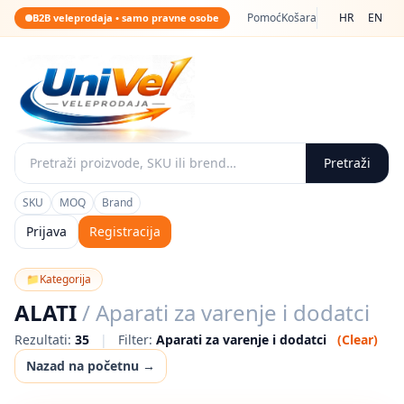
Pomoć
Košara
HR
EN
B2B veleprodaja • samo pravne osobe
Pretraži
SKU
MOQ
Brand
Prijava
Registracija
📁
Kategorija
ALATI
/ Aparati za varenje i dodatci
Rezultati:
35
|
Filter:
Aparati za varenje i dodatci
(Clear)
Nazad na početnu →