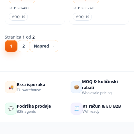
magnet
SKU: SPI-400
SKU: SSPI-320
MOQ: 10
MOQ: 10
Stranica
1
od
2
1
2
Napred →
MOQ & količinski
Brza isporuka
🚚
📦
rabati
EU warehouse
Wholesale pricing
Podrška prodaje
R1 račun & EU B2B
💬
🧾
B2B agents
VAT ready