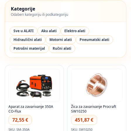
Kategorije
Odaberi kategoriju ili podkategoriju
Sve u ALATI
Aku alati
Elektro alati
Hidraulični alati
Motorni alati
Pneumatski alati
Potrošni materijal
Ručni alati
Aparat za zavarivanje 350A
Žica za zavarivanje Procraft
CO-Flux
SW10250
72,55 €
451,87 €
SKU: SM-350A
SKU: SW10250