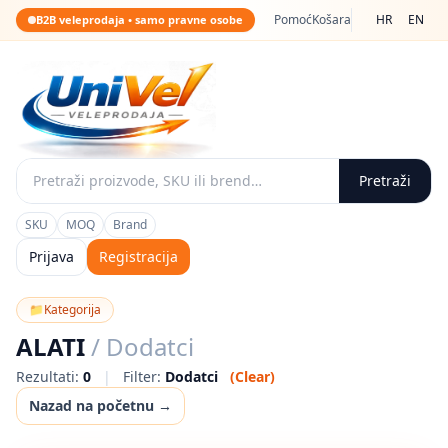
Pomoć
Košara
HR
EN
B2B veleprodaja • samo pravne osobe
Pretraži
SKU
MOQ
Brand
Prijava
Registracija
📁
Kategorija
ALATI
/ Dodatci
Rezultati:
0
|
Filter:
Dodatci
(Clear)
Nazad na početnu →