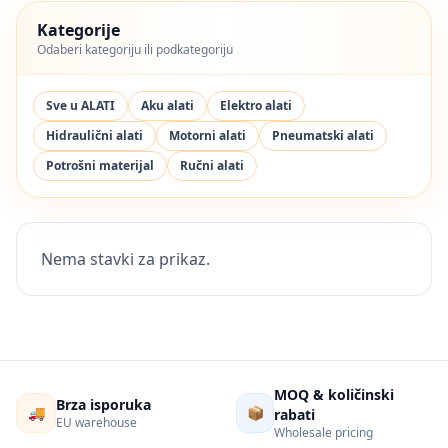
Kategorije
Odaberi kategoriju ili podkategoriju
Sve u ALATI
Aku alati
Elektro alati
Hidraulični alati
Motorni alati
Pneumatski alati
Potrošni materijal
Ručni alati
Nema stavki za prikaz.
MOQ & količinski
Brza isporuka
🚚
📦
rabati
EU warehouse
Wholesale pricing