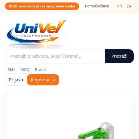
Pomoć
Košara
HR
EN
B2B veleprodaja • samo pravne osobe
Pretraži
SKU
MOQ
Brand
Prijava
Registracija