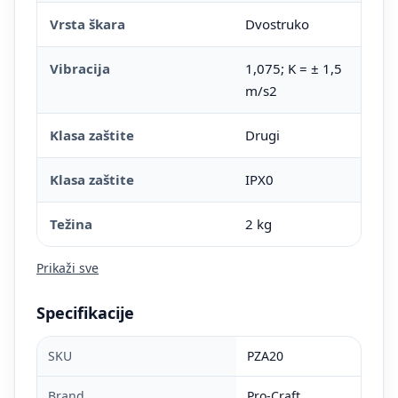
Vrsta škara
Dvostruko
Vibracija
1,075; K = ± 1,5
m/s2
Klasa zaštite
Drugi
Klasa zaštite
IPX0
Težina
2 kg
Prikaži sve
Specifikacije
SKU
PZA20
Brand
Pro-Craft