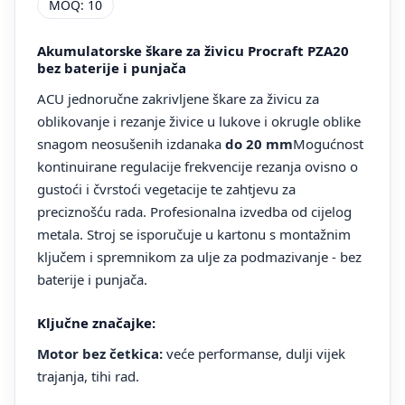
MOQ: 10
Akumulatorske škare za živicu Procraft PZA20
bez baterije i punjača
ACU jednoručne zakrivljene škare za živicu za
oblikovanje i rezanje živice u lukove i okrugle oblike
snagom neosušenih izdanaka
do 20 mm
Mogućnost
kontinuirane regulacije frekvencije rezanja ovisno o
gustoći i čvrstoći vegetacije te zahtjevu za
preciznošću rada. Profesionalna izvedba od cijelog
metala. Stroj se isporučuje u kartonu s montažnim
ključem i spremnikom za ulje za podmazivanje - bez
baterije i punjača.
Ključne značajke:
Motor bez četkica:
veće performanse, dulji vijek
trajanja, tihi rad.