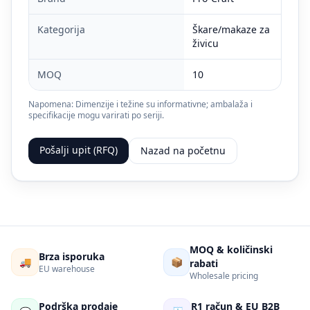
Kategorija
Škare/makaze za
živicu
MOQ
10
Napomena: Dimenzije i težine su informativne; ambalaža i
specifikacije mogu varirati po seriji.
Pošalji upit (RFQ)
Nazad na početnu
MOQ & količinski
Brza isporuka
🚚
📦
rabati
EU warehouse
Wholesale pricing
Podrška prodaje
R1 račun & EU B2B