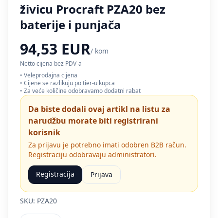
živicu Procraft PZA20 bez
baterije i punjača
94,53 EUR
/ kom
Netto cijena bez PDV-a
• Veleprodajna cijena
• Cijene se razlikuju po tier-u kupca
• Za veće količine odobravamo dodatni rabat
Da biste dodali ovaj artikl na listu za
narudžbu morate biti registrirani
korisnik
Za prijavu je potrebno imati odobren B2B račun.
Registraciju odobravaju administratori.
Registracija
Prijava
SKU: PZA20