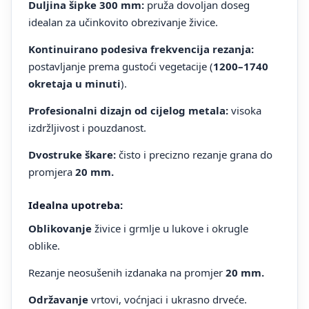
Duljina šipke 300 mm:
pruža dovoljan doseg
idealan za učinkovito obrezivanje živice.
Kontinuirano podesiva frekvencija rezanja:
postavljanje prema gustoći vegetacije (
1200–1740
okretaja u minuti
).
Profesionalni dizajn od cijelog metala:
visoka
izdržljivost i pouzdanost.
Dvostruke škare:
čisto i precizno rezanje grana do
promjera
20 mm.
Idealna upotreba:
Oblikovanje
živice i grmlje u lukove i okrugle
oblike.
Rezanje neosušenih izdanaka na promjer
20 mm.
Održavanje
vrtovi, voćnjaci i ukrasno drveće.