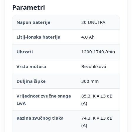
Parametri
Napon baterije
20 UNUTRA
Litij-ionska baterija
4.0 Ah
Ubrzati
1200-1740 /min
Vrsta motora
Bezuhliková
Duljina šipke
300 mm
Vrijednost zvučne snage
85,3; K = ±3 dB
LwA
(A)
Razina zvučnog tlaka
74,3; K = ±3 dB
(A)