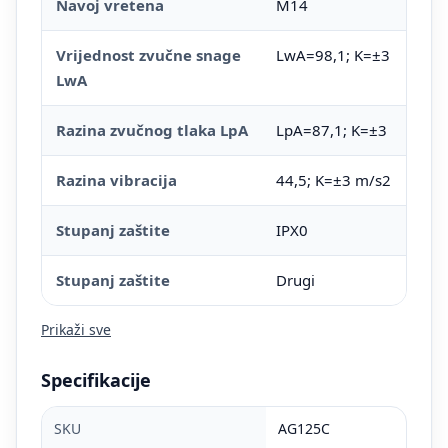
Navoj vretena
M14
Vrijednost zvučne snage
LwA=98,1; K=±3
LwA
Razina zvučnog tlaka LpA
LpA=87,1; K=±3
Razina vibracija
44,5; K=±3 m/s2
Stupanj zaštite
IPX0
Stupanj zaštite
Drugi
Prikaži sve
Specifikacije
SKU
AG125C