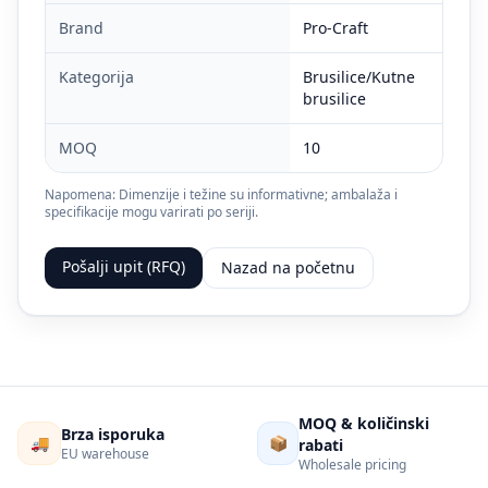
Brand
Pro-Craft
Kategorija
Brusilice/Kutne
brusilice
MOQ
10
Napomena: Dimenzije i težine su informativne; ambalaža i
specifikacije mogu varirati po seriji.
Pošalji upit (RFQ)
Nazad na početnu
MOQ & količinski
Brza isporuka
🚚
📦
rabati
EU warehouse
Wholesale pricing