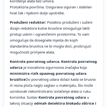
korištenje alata bez umora.
Protuklizna površina. Osigurava siguran i stabilan
hvat čak i tijekom dulje upotrebe.
Produženi reduktor:
Posebno produženi i suženi
dizajn reduktora kutne brusilice omogućuje lakši
pristup uskim i ograničenim prostorima. To vam
omogućuje da dosegnete mjesta do kojih
standardna brusilica ne bi mogla doći, proširujući
mogućnosti primjene alata.
Kontrola povratnog udarca. Kontrola povratnog
udarca
je inovativna sigurnosna značajka koja
minimizira rizik opasnog povratnog udara
brusilice
Do povratnog udara dolazi kada se brusna
ili rezna ploča naglo zaglavi u materijalu, što može
uzrokovati nekontrolirano izvlačenje alata iz ruku
korisnika. Sustav
Kontrola povratnog udara
u
takvoj situaciji
odmah detektira blokadu oštrice i