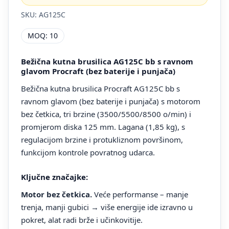
SKU: AG125C
MOQ: 10
Bežična kutna brusilica AG125C bb s ravnom
glavom Procraft (bez baterije i punjača)
Bežična kutna brusilica Procraft AG125C bb s
ravnom glavom (bez baterije i punjača) s motorom
bez četkica, tri brzine (3500/5500/8500 o/min) i
promjerom diska 125 mm. Lagana (1,85 kg), s
regulacijom brzine i protukliznom površinom,
funkcijom kontrole povratnog udarca.
Ključne značajke:
Motor bez četkica.
Veće performanse – manje
trenja, manji gubici → više energije ide izravno u
pokret, alat radi brže i učinkovitije.