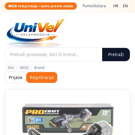
Pomoć
Košara
HR
EN
B2B veleprodaja • samo pravne osobe
Pretraži
SKU
MOQ
Brand
Prijava
Registracija