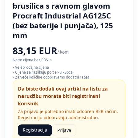
brusilica s ravnom glavom
Procraft Industrial AG125C
(bez baterije i punjača), 125
mm
83,15 EUR
/ kom
Netto cijena bez PDV-a
• Veleprodajna cijena
• Cijene se razlikuju po tier-u kupca
• Za veće količine odobravamo dodatni rabat
Da biste dodali ovaj artikl na listu za
narudžbu morate biti registrirani
korisnik
Za prijavu je potrebno imati odobren B2B račun.
Registraciju odobravaju administratori.
Registracija
Prijava