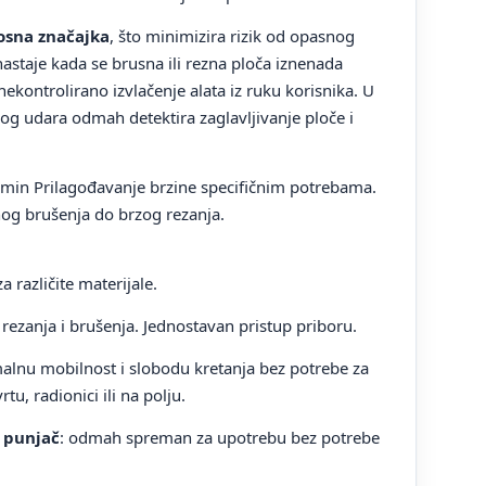
osna značajka
, što minimizira rizik od opasnog
astaje kada se brusna ili rezna ploča iznenada
nekontrolirano izvlačenje alata iz ruku korisnika. U
tnog udara odmah detektira zaglavljivanje ploče i
min Prilagođavanje brzine specifičnim potrebama.
nog brušenja do brzog rezanja.
različite materijale.
rezanja i brušenja. Jednostavan pristup priboru.
lnu mobilnost i slobodu kretanja bez potrebe za
tu, radionici ili na polju.
i punjač
: odmah spreman za upotrebu bez potrebe