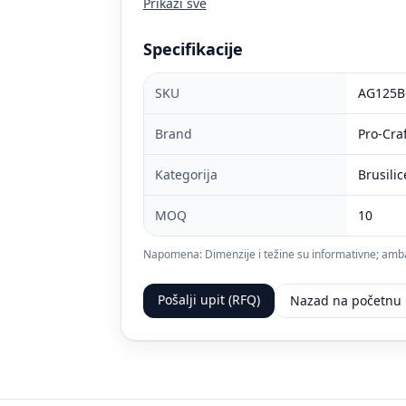
Prikaži sve
Specifikacije
SKU
AG125B
Brand
Pro-Craf
Kategorija
Brusilic
MOQ
10
Napomena: Dimenzije i težine su informativne; ambala
Pošalji upit (RFQ)
Nazad na početnu