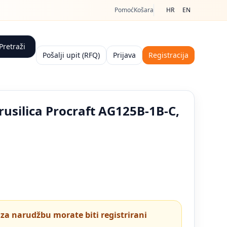
Pomoć
Košara
HR
EN
Pretraži
Pošalji upit (RFQ)
Prijava
Registracija
usilica Procraft AG125B-1B-C,
u za narudžbu morate biti registrirani