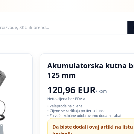
Akumulatorska kutna br
125 mm
120,96 EUR
/ kom
Netto cijena bez PDV-a
• Veleprodajna cijena
• Cijene se razlikuju po tier-u kupca
• Za veće količine odobravamo dodatni rabat
Da biste dodali ovaj artikl na list
korisnik