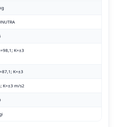
kg
UNUTRA
4
=98,1; K=±3
=87,1; K=±3
5; K=±3 m/s2
0
gi