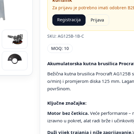
Za prijavu je potrebno imati odobren B2B
Registracija
Prijava
SKU: AG125B-1B-C
MOQ: 10
Akumulatorska kutna brusilica Procr
Bežična kutna brusilica Procraft AG125B 
o/min) i promjerom diska 125 mm. Lagana 
površinom.
Ključne značajke:
Motor bez četkica.
Veće performanse – ma
izravno u pokret, alat radi brže i učinkoviti
Duži vijek trajanja i niže zagrijavanje.