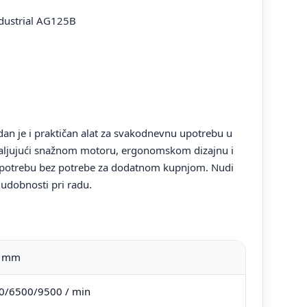
ndustrial AG125B
dan je i praktičan alat za svakodnevnu upotrebu u
ahvaljujući snažnom motoru, ergonomskom dizajnu i
upotrebu bez potrebe za dodatnom kupnjom. Nudi
 udobnosti pri radu.
5 mm
0/6500/9500 / min