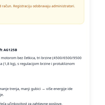
 račun. Registraciju odobravaju administratori.
aft AG125B
s motorom bez četkica, tri brzine (4500/6500/9500
(1,8 kg), s regulacijom brzine i protukliznom
nje trenja, manji gubici → više energije ide
je.
Veća učinkovitost za zahtjevne poslove.