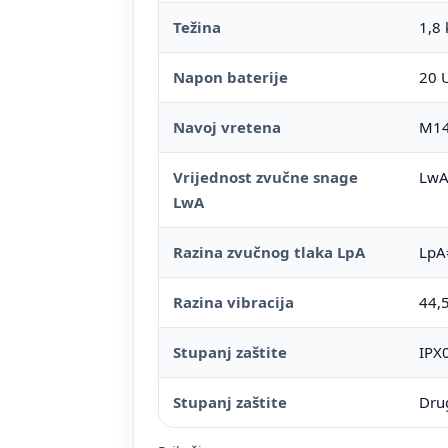
Težina
1,8 
Napon baterije
20 
Navoj vretena
M1
Vrijednost zvučne snage
LwA
LwA
Razina zvučnog tlaka LpA
LpA
Razina vibracija
44,
Stupanj zaštite
IPX
Stupanj zaštite
Dru