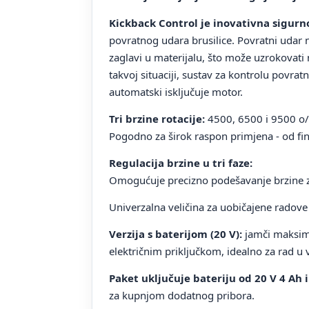
Kickback Control je inovativna sigurn
povratnog udara brusilice. Povratni udar n
zaglavi u materijalu, što može uzrokovati 
takvoj situaciji, sustav za kontrolu povra
automatski isključuje motor.
Tri brzine rotacije:
4500, 6500 i 9500 o/
Pogodno za širok raspon primjena - od fi
Regulacija brzine u tri faze:
Omogućuje precizno podešavanje brzine za 
Univerzalna veličina za uobičajene radove 
Verzija s baterijom (20 V):
jamči maksima
električnim priključkom, idealno za rad u vr
Paket uključuje bateriju od 20 V 4 Ah 
za kupnjom dodatnog pribora.