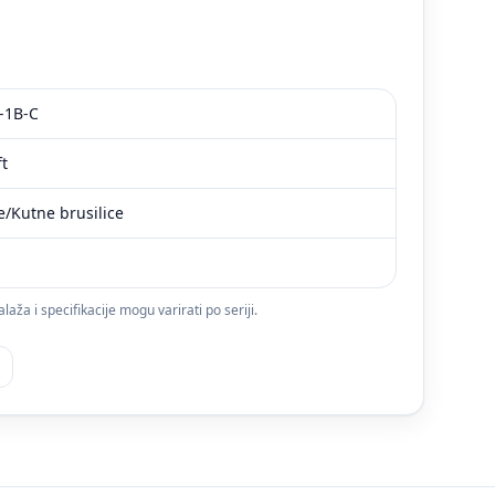
-1B-C
t
e/Kutne brusilice
ža i specifikacije mogu varirati po seriji.