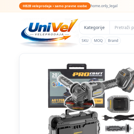
home.only_legal
B2B veleprodaja • samo pravne osobe
Kategorije
SKU
MOQ
Brand