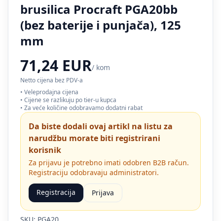
brusilica Procraft PGA20bb
(bez baterije i punjača), 125
mm
71,24 EUR
/ kom
Netto cijena bez PDV-a
• Veleprodajna cijena
• Cijene se razlikuju po tier-u kupca
• Za veće količine odobravamo dodatni rabat
Da biste dodali ovaj artikl na listu za
narudžbu morate biti registrirani
korisnik
Za prijavu je potrebno imati odobren B2B račun.
Registraciju odobravaju administratori.
Registracija
Prijava
SKU: PGA20