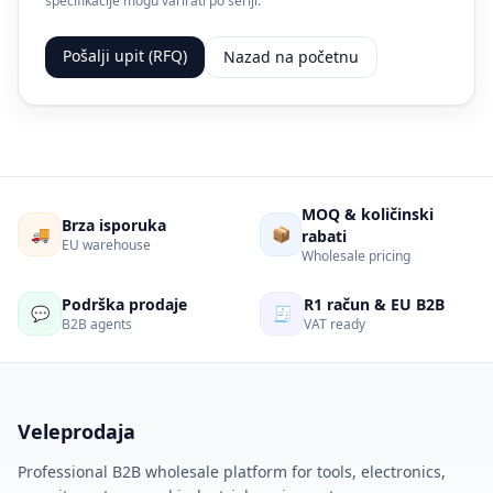
specifikacije mogu varirati po seriji.
Pošalji upit (RFQ)
Nazad na početnu
MOQ & količinski
Brza isporuka
🚚
📦
rabati
EU warehouse
Wholesale pricing
Podrška prodaje
R1 račun & EU B2B
💬
🧾
B2B agents
VAT ready
Veleprodaja
Professional B2B wholesale platform for tools, electronics,