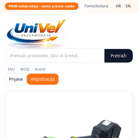
Pomoć
Košara
HR
EN
B2B veleprodaja • samo pravne osobe
Pretraži
SKU
MOQ
Brand
Prijava
Registracija