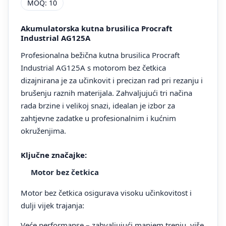
MOQ: 10
Akumulatorska kutna brusilica Procraft
Industrial AG125A
Profesionalna bežična kutna brusilica Procraft
Industrial AG125A s motorom bez četkica
dizajnirana je za učinkovit i precizan rad pri rezanju i
brušenju raznih materijala. Zahvaljujući tri načina
rada brzine i velikoj snazi, idealan je izbor za
zahtjevne zadatke u profesionalnim i kućnim
okruženjima.
Ključne značajke:
Motor bez četkica
Motor bez četkica osigurava visoku učinkovitost i
dulji vijek trajanja:
Veće performanse – zahvaljujući manjem trenju, više