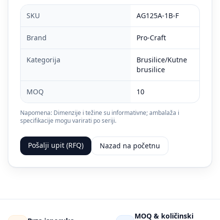
SKU
AG125A-1B-F
Brand
Pro-Craft
Kategorija
Brusilice/Kutne
brusilice
MOQ
10
Napomena: Dimenzije i težine su informativne; ambalaža i
specifikacije mogu varirati po seriji.
Pošalji upit (RFQ)
Nazad na početnu
MOQ & količinski