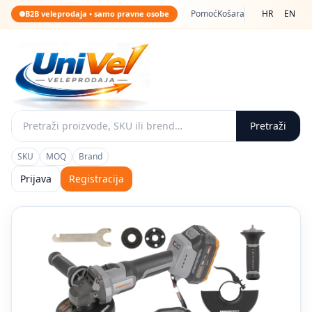
Pomoć
Košara
HR
EN
B2B veleprodaja • samo pravne osobe
Pretraži
SKU
MOQ
Brand
Prijava
Registracija