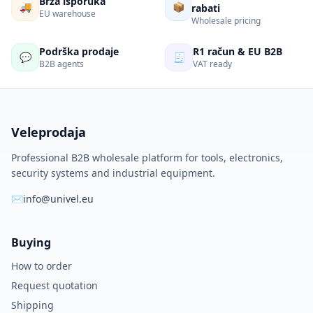
Brza isporuka
🚚
📦
rabati
EU warehouse
Wholesale pricing
Podrška prodaje
R1 račun & EU B2B
💬
🧾
B2B agents
VAT ready
Veleprodaja
Professional B2B wholesale platform for tools, electronics,
security systems and industrial equipment.
✉
info@univel.eu
Buying
How to order
Request quotation
Shipping